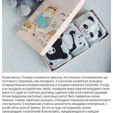
Ехали месяц. Почему-то менялся трек-код. Но посылка отслеживалась до
почтового отделения, как положено. У носочков конфетная упаковка.
Очаровательная розовая коробочка и сладкое название Caramella. Когда
я их выудила из коробочки, жаба, тыкавшая меня стрелой младшего сына
какого-то царя за платную доставку, сделала себе этой стрелой харакири.
Носки прекрасны настолько, насколько могут быть прекрасны носки.
Нежные, тонкие, приятные наощупь. Обладают повышенной мохнатостью в
зоне рисунка. С внутренней стороны мохнатость ожидаемо неопрятная, с
кучей ниток разной длины. Да кто ж туда заглядывает, кроме
сумасшедших покупателей Алиэкспресс, придирающихся к каждой