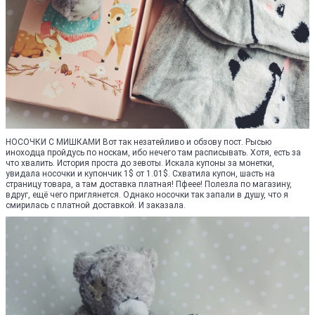
НОСОЧКИ С МИШКАМИ Вот так незатейливо и обзову пост. Рысью
иноходца пройдусь по носкам, ибо нечего там расписывать. Хотя, есть за
что хвалить. История проста до зевоты. Искала купоны за монетки,
увидала носочки и купончик 1$ от 1.01$. Схватила купон, шасть на
страницу товара, а там доставка платная! Пфеее! Полезла по магазину,
вдруг, ещё чего приглянется. Однако носочки так запали в душу, что я
смирилась с платной доставкой. И заказала.