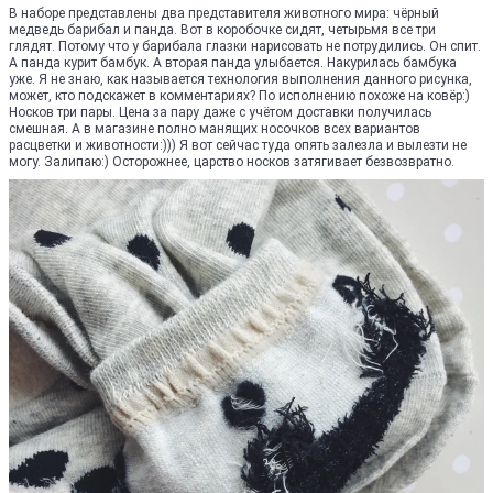
В наборе представлены два представителя животного мира: чёрный
медведь барибал и панда. Вот в коробочке сидят, четырьмя все три
глядят. Потому что у барибала глазки нарисовать не потрудились. Он спит.
А панда курит бамбук. А вторая панда улыбается. Накурилась бамбука
уже. Я не знаю, как называется технология выполнения данного рисунка,
может, кто подскажет в комментариях? По исполнению похоже на ковёр:)
Носков три пары. Цена за пару даже с учётом доставки получилась
смешная. А в магазине полно манящих носочков всех вариантов
расцветки и животности:))) Я вот сейчас туда опять залезла и вылезти не
могу. Залипаю:) Осторожнее, царство носков затягивает безвозвратно.