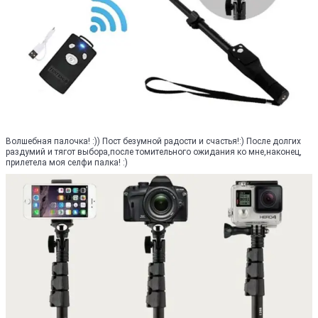
Волшебная палочка! :)) Пост безумной радости и счастья!:) После долгих
раздумий и тягот выбора,после томительного ожидания ко мне,наконец,
прилетела моя селфи палка! :)