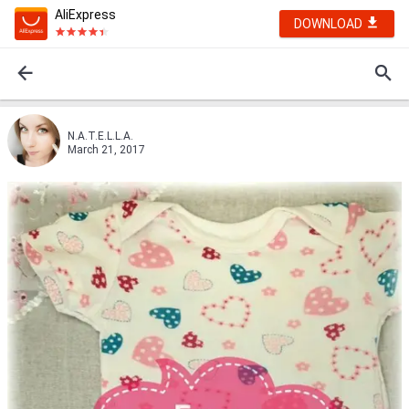
AliExpress
DOWNLOAD
N.A.T.E.L.L.A.
March 21, 2017