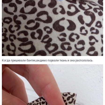
Когда пришивали бантик,видимо порвали ткань и она расползлась.