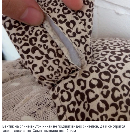
Бантик на спине внутри никак не подшит,видно синтепон, да и смотрится
уже не аккуратно. Сама подшила потайным.