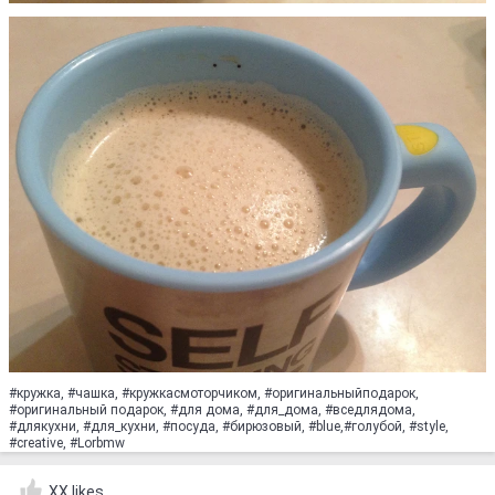
#кружка, #чашка, #кружкасмоторчиком, #оригинальныйподарок,
#оригинальный подарок, #для дома, #для_дома, #вседлядома,
#длякухни, #для_кухни, #посуда, #бирюзовый, #blue,#голубой, #style,
#creative, #Lorbmw
XX likes