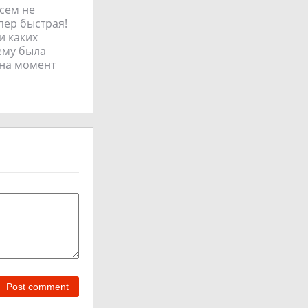
всем не
упер быстрая!
и каких
сему была
 на момент
Post comment