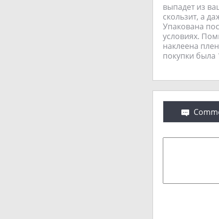
выпадет из ва
скользит, а да
Упакована пос
условиях. Пом
наклеена плен
покупки была 
Comme