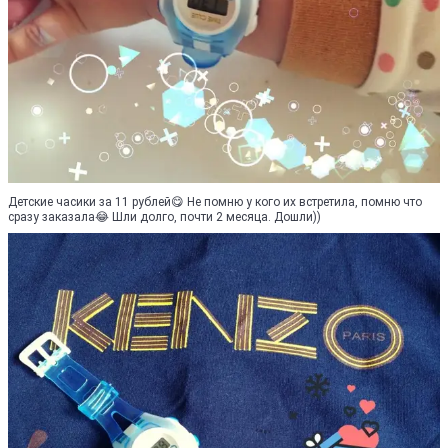
Детские часики за 11 рублей😋 Не помню у кого их встретила, помню что
сразу заказала😂 Шли долго, почти 2 месяца. Дошли))