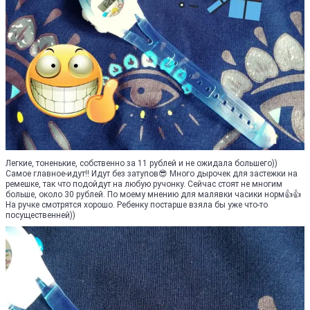
Легкие, тоненькие, собственно за 11 рублей и не ожидала большего))
Самое главное-идут!! Идут без затупов😎 Много дырочек для застежки на
ремешке, так что подойдут на любую ручонку. Сейчас стоят не многим
больше, около 30 рублей. По моему мнению для малявки часики норм👍👍
На ручке смотрятся хорошо. Ребенку постарше взяла бы уже что-то
посущественней))