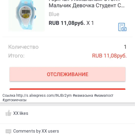
Ссылка http://s.aliexpress.com/INJBr2ym #мамасына #мамапост
#детскиечасы
XX likes
Comments by XX users