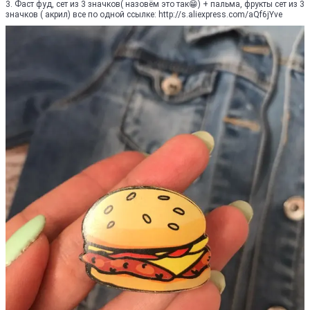
3. Фаст фуд, сет из 3 значков( назовём это так😁) + пальма, фрукты сет из 3
значков ( акрил) все по одной ссылке: http://s.aliexpress.com/aQf6jYve