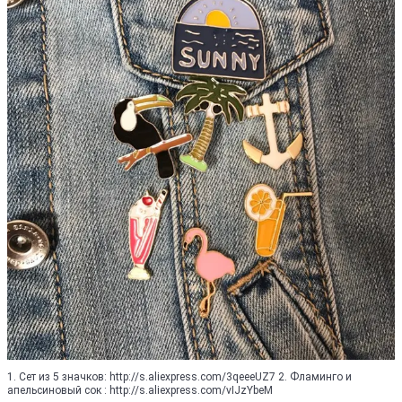
1. Сет из 5 значков: http://s.aliexpress.com/3qeeeUZ7 2. Фламинго и
апельсиновый сок : http://s.aliexpress.com/vIJzYbeM