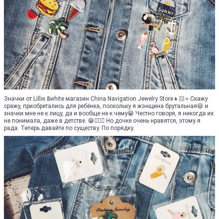
Значки от Lillie &white магазин China Navigation Jewelry Store👧🏻⭐️ Скажу
сражу, приобретались для ребёнка, поскольку я жэнщина брутальная😆 и
значки мне не к лицу, да и вообще не к чему😁 Честно говоря, я никогда их
не понимала, даже в детстве. 😁🤦🏻‍♀️ Но дочке очень нравятся, этому я
рада. Теперь давайте по существу. По порядку.