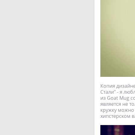
Копия дизайн
Стали" - я лю
из Goat Mug с
является не т
кружку можно 
хипстерском в