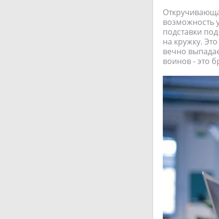
Откручивающая
возможность у
подставки под
на кружку. Эт
вечно выпадае
воинов - это б