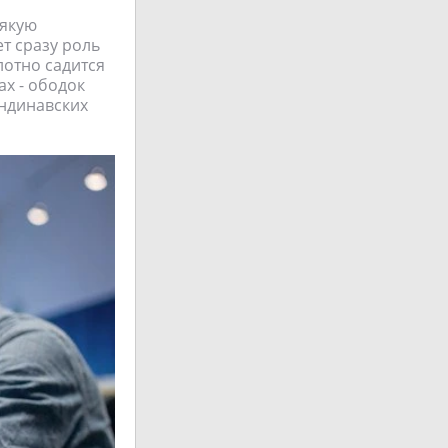
сякую
т сразу роль
лотно садится
ах - ободок
андинавских