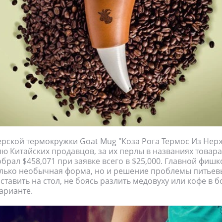
ерской термокружки Goat Mug "Коза Рога Термос Из Не
блю Китайских продавцов, за их перлы в названиях товара
обрал $458,071 при заявке всего в $25,000. Главной фиш
олько необычная форма, но и решение проблемы питьевы
ставить на стол, не боясь разлить медовуху или кофе в б
арианте.