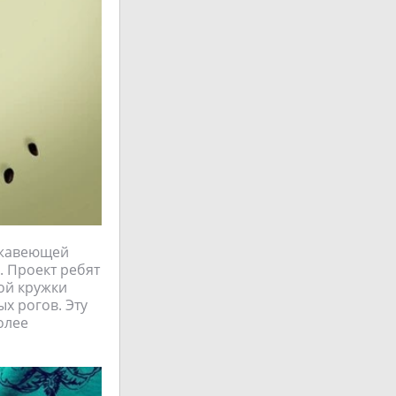
ржавеющей
. Проект ребят
кой кружки
х рогов. Эту
олее