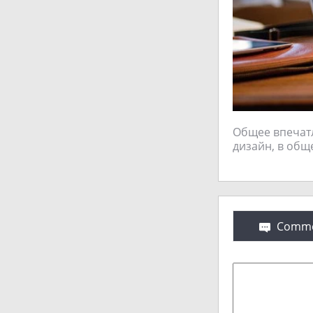
Общее впечатл
дизайн, в общ
Comme