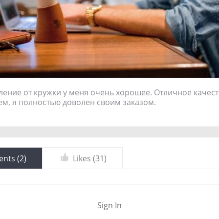
ение от кружки у меня очень хорошее. Отличное качес
ем, я полностью доволен своим заказом.
nts (
2
)
Likes (
31
)
Sign In