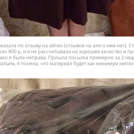
аказала по отзыву на айтао (отзывов на али о нем нет). С
оло 800 р, и я не рассчитывала на хорошее качество и п
ако я была неправа. Пришла посылка примерно за 2 неде
платьем, я поняла, что материал будет как минимум непло