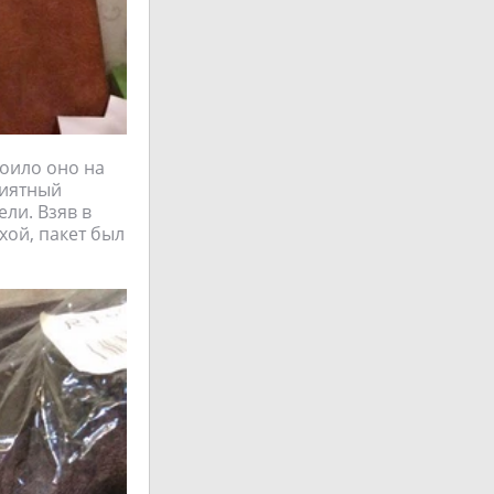
тоило оно на
риятный
ли. Взяв в
хой, пакет был