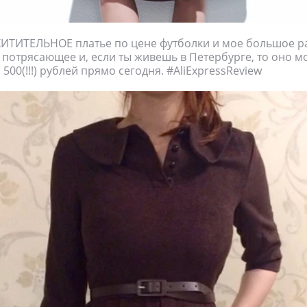
ХИТИТЕЛЬНОЕ платье по цене футболки и мое большое р
 потрясающее и, если ты живешь в Петербурге, то оно м
 500(!!!) рублей прямо сегодня. #AliExpressReview