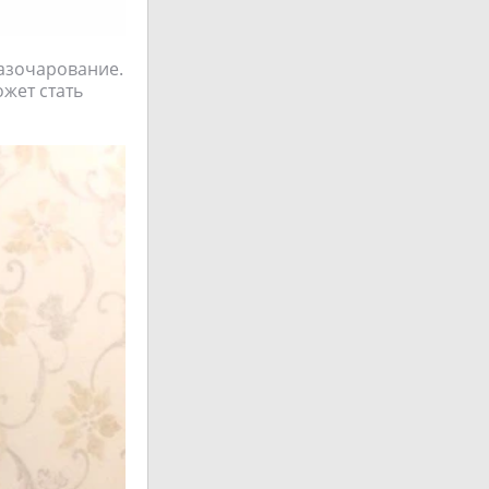
азочарование.
ожет стать