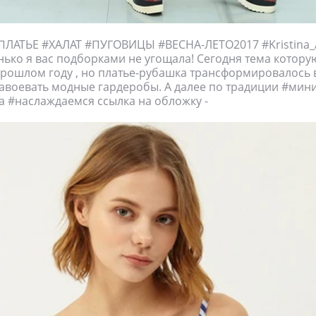
ЛАТЬЕ #ХАЛАТ #ПУГОВИЦЫ #ВЕСНА-ЛЕТО2017 #Kristina_A
нько я вас подборками не угощала! Сегодня тема котору
рошлом году , но платье-рубашка трансформировалось в
завоевать модные гардеробы. А далее по традиции #ми
а #наслаждаемся ссылка на обложку -