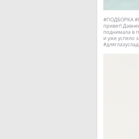
#ПОДБОРКА #П
привет! Давне
поднимала в п
и уже успело 
#дляглазуслад