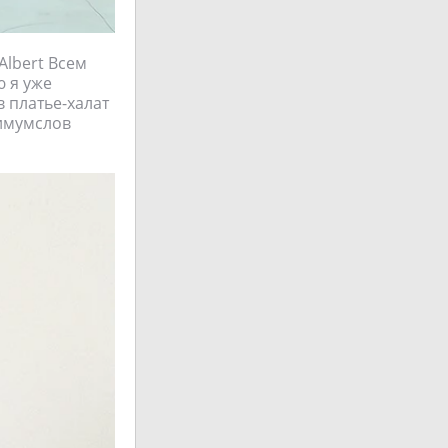
lbert Всем
ю я уже
 платье-халат
нимумслов