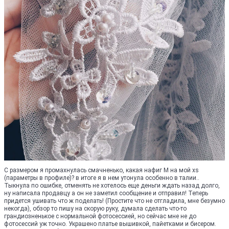
С размером я промахнулась смачненько, какая нафиг М на мой хs
(параметры в профиле)? в итоге я в нем утонула особенно в талии..
Тыкнула по ошибке, отменять не хотелось еще деньги ждать назад долго,
ну написала продавцу а он не заметил сообщение и отправил! Теперь
придется ушивать что ж поделать! (Простите что не отгладила, мне безумно
некогда), обзор то пишу на скорую руку, думала сделать что-то
грандиозненькое с нормальной фотосессией, но сейчас мне не до
фотосессий уж точно. Украшено платье вышивкой, пайетками и бисером.