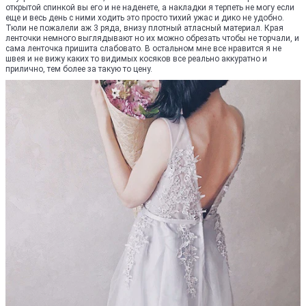
открытой спинкой вы его и не наденете, а накладки я терпеть не могу если
еще и весь день с ними ходить это просто тихий ужас и дико не удобно.
Тюли не пожалели аж 3 ряда, внизу плотный атласный материал. Края
ленточки немного выглядывают но их можно обрезать чтобы не торчали, и
сама ленточка пришита слабовато. В остальном мне все нравится я не
швея и не вижу каких то видимых косяков все реально аккуратно и
прилично, тем более за такую то цену.