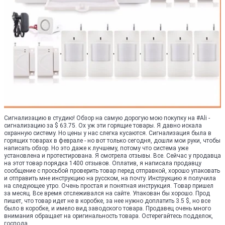
Сигнализацию в студию! Обзор на самую дорогую мою покупку на #Ali -
сигнализацию за $ 63.75. Ох уж эти горящие товары. Я давно искала
охранную систему. Но цены у нас слегка кусаются. Сигнализация была в
горящих товарах в феврале - но вот только сегодня, дошли мои руки, чтобы
написать обзор. Но это даже к лучшему, потому что система уже
установлена и протестирована. Я смотрела отзывы. Все. Сейчас у продавца
на этот товар порядка 1400 отзывов. Оплатив, я написала продавцу
сообщение с просьбой проверить товар перед отправкой, хорошо упаковать
и отправить мне инструкцию на русском, на почту. Инструкцию я получила
на следующее утро. Очень простая и понятная инструкция. Товар пришел
за месяц. Все время отслеживался на сайте. Упакован бы хорошо. Прод
пишет, что товар идет не в коробке, за нее нужно доплатить 3.5 $, но все
было в коробке, и имело вид заводского товара. Продавец очень много
внимания обращает на оригинальность товара. Остерегайтесь подделок,
господа.