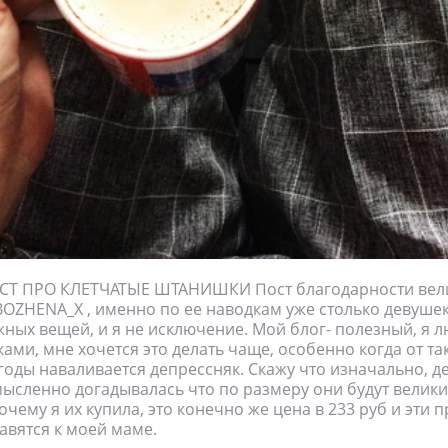
Т ПРО КЛЕТЧАТЫЕ ШТАНИШКИ Пост благодарности вел
OZHENA_X , именно по ее наводкам уже столько девуше
жных вещей, и я не исключение. Мой блог- полезный, я 
ками, мне хочется это делать чаще, особенно когда от т
оды наваливается депрессняк. Скажу что изначально, де
мысленно догадывалась что по размеру они будут велики,
чему я их купила, это конечно же цена в 233 руб и эти 
авятся к моей маме.