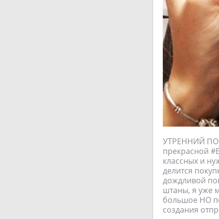
УТРЕННИЙ ПОС
прекрасной #B
классных и ну
делится покуп
дождливой пог
штаны, я уже 
большое НО по
создания отпр