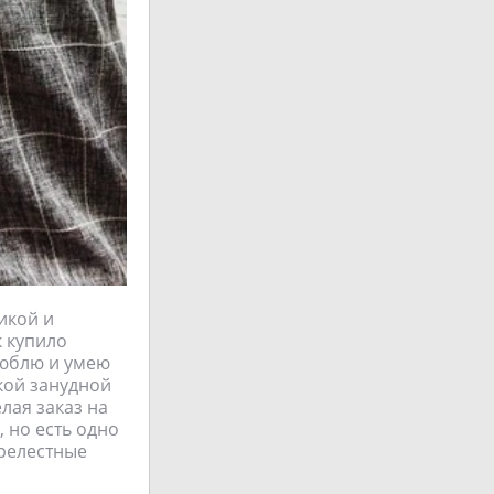
икой и
к купило
люблю и умею
акой занудной
лая заказ на
 но есть одно
прелестные