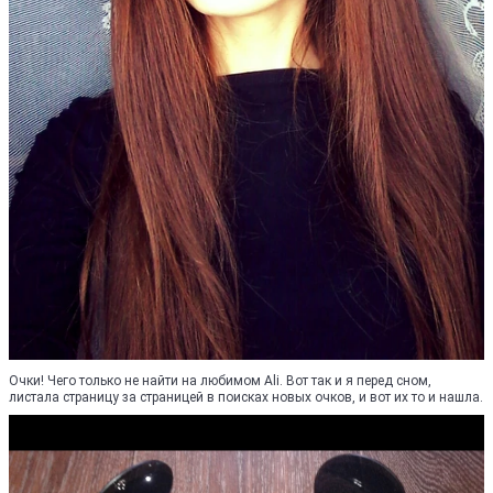
Очки! Чего только не найти на любимом Ali. Вот так и я перед сном,
листала страницу за страницей в поисках новых очков, и вот их то и нашла.