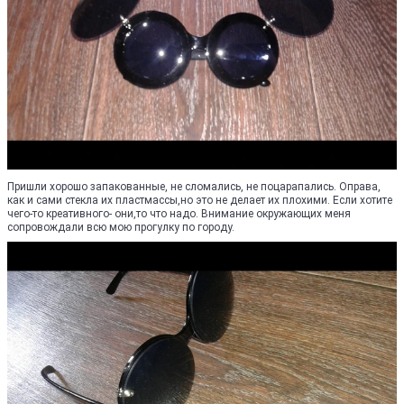
Пришли хорошо запакованные, не сломались, не поцарапались. Оправа,
как и сами стекла их пластмассы,но это не делает их плохими. Если хотите
чего-то креативного- они,то что надо. Внимание окружающих меня
сопровождали всю мою прогулку по городу.