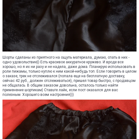
Шорты сделаны из приятного на ощупь материала, думаю, спать в них -
одно удовольствие)) Есть красивое аккуратное кружево. И вроде все
хорошо, но я их ни разу и не надела, даже дома. Планирую использовать в
роли пижамы, только куплю к ним какой-нибудь топ. Если говорить в целом
о заказе, трек не отслеживался (попала еще на бесплатную доставку,
сейчас 42 руб., должен отслеживаться), пришел товар быстро, с продавцом
не общалась. В общем заказом довольна, осталось только найти
применение шортикам) Ставьте лайк, если пост оказался для вас
полезным. Хорошего всем настроения)))