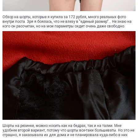
Обзор на шорты, которые я купила за 172 рубля, много реальных фото
внутри поста. Зря я боялась, что не влезу в "единый размер"... Не знаю на
кого он рассчитан, но на мои параметры сидит очень даже свободно.
Шорты на резинке, можно носить как на бедрах, так и на талии. Мне
удобнее второй вариант, потому что шорты все-таки большеваты. Но это не
страшно, я заказывала их для дома и не планировала куда-либо в них