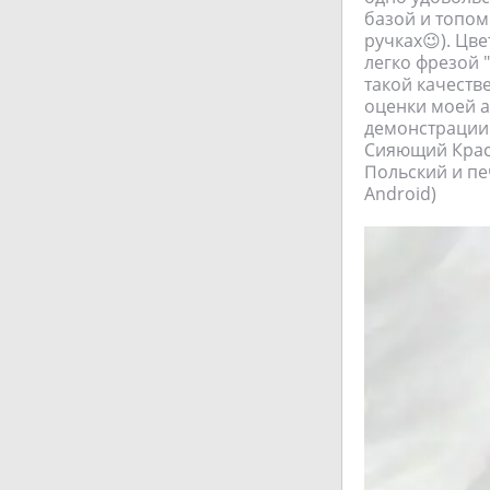
базой и топом
ручках😉). Цв
легко фрезой "
такой качестве
оценки моей а
демонстрации 
Сияющий Красо
Польский и печ
Android)