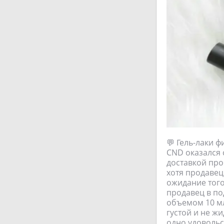
💬 Гель-лаки ф
CND оказался 
доставкой про
хотя продавец
ожидание того 
продавец в под
объемом 10 мл
густой и не жи
одно удовольс