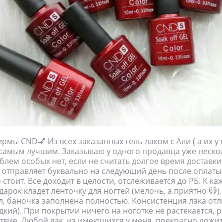
ирмы CND💅 Из всех заказанных гель-лаком с Али ( а их у
самым лучшим. Заказываю у одного продавца уже нескол
блем особых нет, если не считать долгое время доставки 
 отправляет буквально на следующий день после оплаты.
стоит. Все доходит в целости, отслеживается до РБ. К ка
арок кладет ленточку для ногтей (мелочь, а приятно 😺).
, баночка заполнена полностью. Консистенция лака отл
дкий). При покрытии ничего на ноготке не растекается, 
твие. Любой лак, из имеющихся у меня, прекрасно ложитс