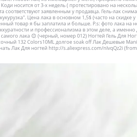
 Коди носится от 3-х недель ( протестировано на нескол
ета соответствуют заявленным у продавца. Гель-лак сним
кукурузка". Цена лака в основном 1,5$ (часто на скидке у 
нный товар я бы заплатила и больше. P.s: фото лака на н
ккуратности и профессионализма в этом деле, а именно 
самого лака 😊 (черный, номер 012) Ногтей Гель Для Ног
чный 132 Colors10ML долгое soak off Лак Дешевые Mani
ать Лак Для ногтей http://s.aliexpress.com/nIvqQz2i (from