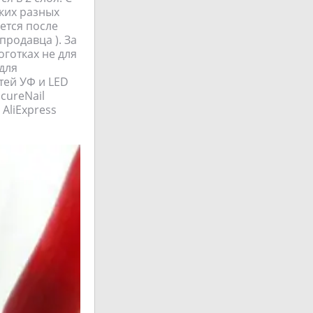
ьких разных
ается после
продавца ). За
оготках не для
для
тей УФ и LED
cureNail
 AliExpress