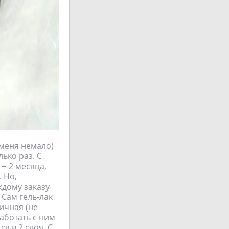
 меня немало)
ько раз. С
+-2 месяца,
 Но,
ждому заказу
 Сам гель-лак
ичная (не
работать с ним
я в 2 слоя. С