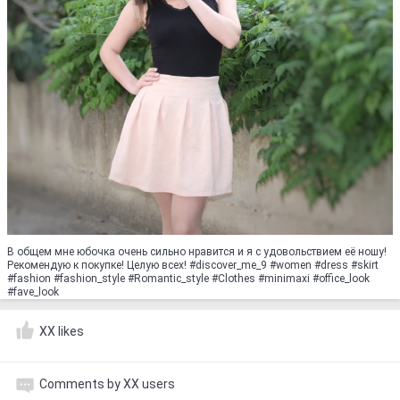
В общем мне юбочка очень сильно нравится и я с удовольствием её ношу!
Рекомендую к покупке! Целую всех! #discover_me_9 #women #dress #skirt
#fashion #fashion_style #Romantic_style #Clothes #minimaxi #office_look
#fave_look
XX likes
Comments by XX users