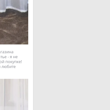
агазина
тье - я не
ой покупке!
ы любите