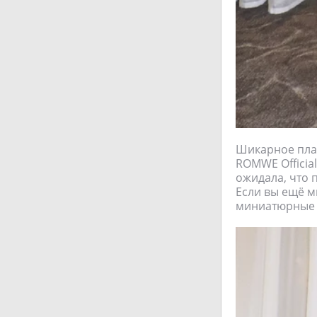
Шикарное плат
ROMWE Official
ожидала, что 
Если вы ещё мн
миниатюрные к