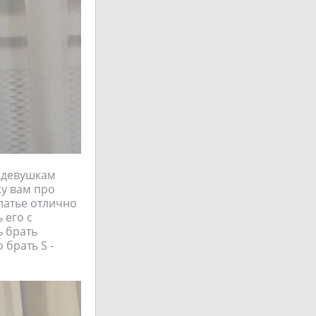
м девушкам
жу вам про
платье отлично
 его с
ь брать
 брать S -