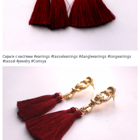
Серьги с кистями #earrings #tasselearrings #dangleearrings #longearrings
#tassel #jewelry #Comiya