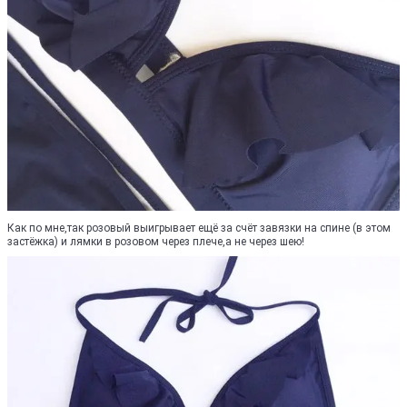
Как по мне,так розовый выигрывает ещё за счёт завязки на спине (в этом
застёжка) и лямки в розовом через плече,а не через шею!