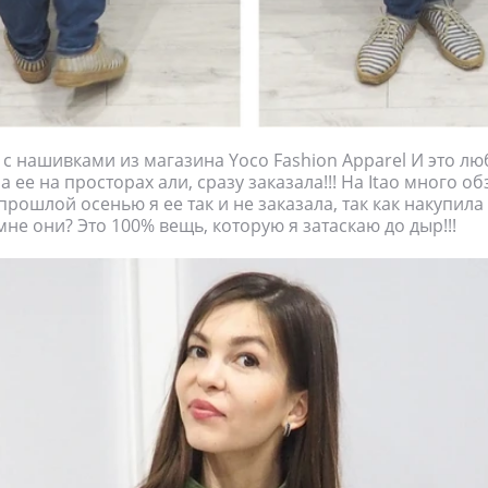
 с нашивками из магазина Yoco Fashion Apparel И это лю
а ее на просторах али, сразу заказала!!! На Itao много о
прошлой осенью я ее так и не заказала, так как накупил
мне они? Это 100% вещь, которую я затаскаю до дыр!!!