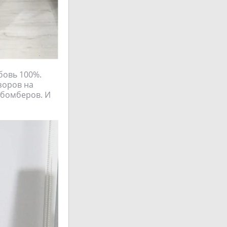
бовь 100%.
бзоров на
а бомберов. И