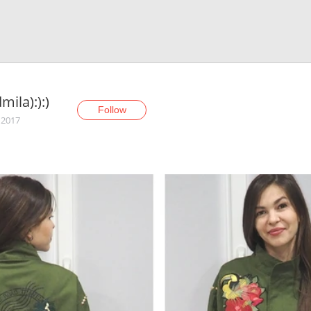
mila):):)
Follow
 2017