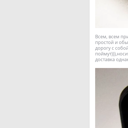
Всем, всем пр
простой и обы
дорогу с собо
поймут))),носи
доставка однак