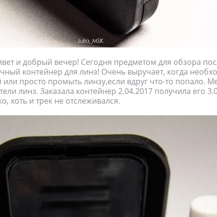
ивет и добрый вечер! Сегодня предметом для обзора по
чный контейнер для линз! Очень выручает, когда необхо
й или просто промыть линзу,если вдруг что-то попало. М
тели линз. Заказала контейнер 2.04.2017 получила его 3.
о, хоть и трек не отслеживался.