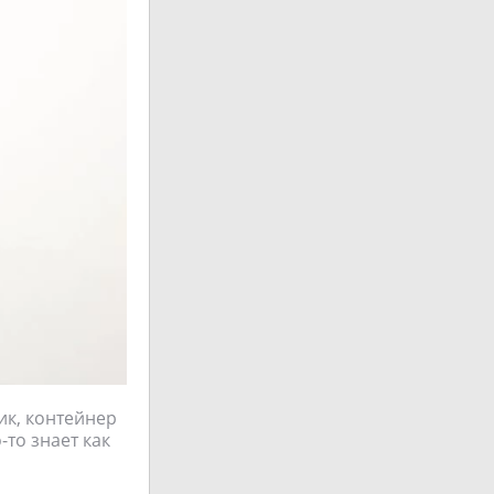
ик, контейнер
-то знает как