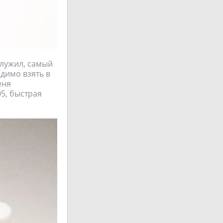
служил, самый
димо взять в
еня
05, быстрая