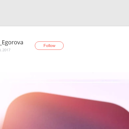
a_Egorova
Follow
, 2017