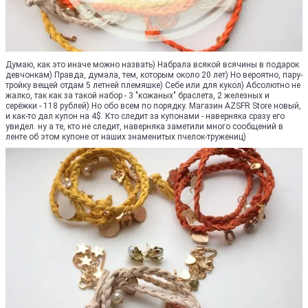
Думаю, как это иначе можно назвать) Набрала всякой всячины в подарок
девчонкам) Правда, думала, тем, которым около 20 лет) Но вероятно, пару-
тройку вещей отдам 5 летней племяшке) Себе или для кукол) Абсолютно не
жалко, так как за такой набор - 3 "кожаных" браслета, 2 железных и
серёжки - 118 рублей) Но обо всем по порядку. Магазин AZSFR Store новый,
и как-то дал купон на 4$. Кто следит за купонами - наверняка сразу его
увидел. ну а те, кто не следит, наверняка заметили много сообщений в
ленте об этом купоне от наших знаменитых пчелок-тружениц)