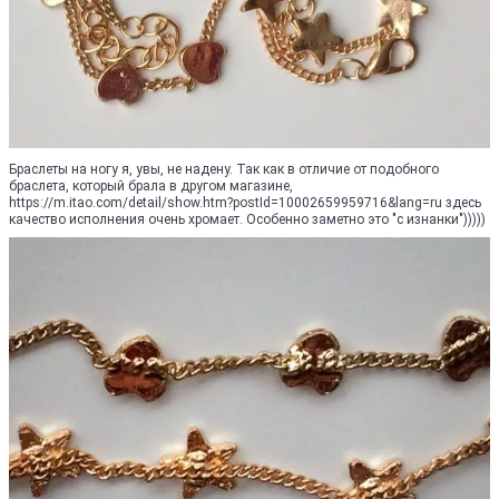
Браслеты на ногу я, увы, не надену. Так как в отличие от подобного
браслета, который брала в другом магазине,
https://m.itao.com/detail/show.htm?postId=10002659959716&lang=ru здесь
качество исполнения очень хромает. Особенно заметно это "с изнанки")))))