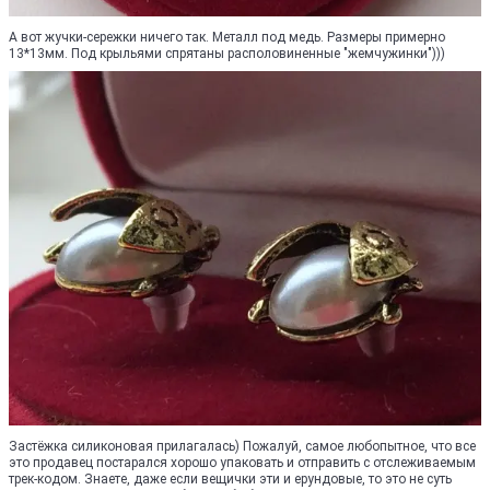
А вот жучки-сережки ничего так. Металл под медь. Размеры примерно
13*13мм. Под крыльями спрятаны располовиненные "жемчужинки")))
Застёжка силиконовая прилагалась) Пожалуй, самое любопытное, что все
это продавец постарался хорошо упаковать и отправить с отслеживаемым
трек-кодом. Знаете, даже если вещички эти и ерундовые, то это не суть