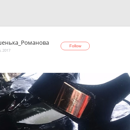
енька_Романова
Follow
, 2017