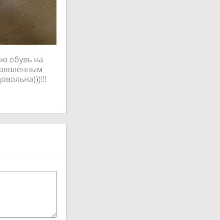
аю обувь на
 заявленным
вольна)))!!!