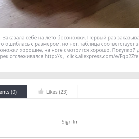
. Заказала себе на лето босоножки. Первый раз заказыв
что ошиблась с размером, но нет, таблица соответствует
оножки хорошие, на ноге смотрится хорошо. Покупкой до
ек отслеживался http://s。click.aliexpress.com/e/Fqb2Zfe
nts (
0
)
Likes (
23
)
Sign In