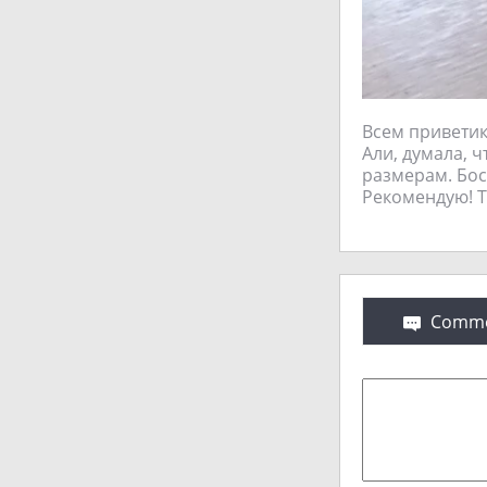
Всем приветик
Али, думала, 
размерам. Бос
Рекомендую! Тр
Comme