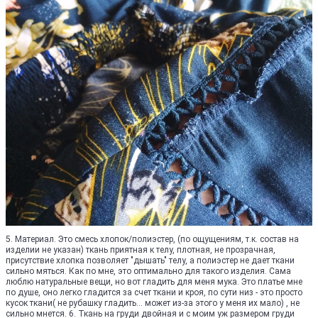
5. Материал. Это смесь хлопок/полиэстер, (по ощущениям, т.к. состав на
изделии не указан) ткань приятная к телу, плотная, не прозрачная,
присутствие хлопка позволяет "дышать" телу, а полиэстер не дает ткани
сильно мяться. Как по мне, это оптимально для такого изделия. Сама
люблю натуральные вещи, но вот гладить для меня мука. Это платье мне
по душе, оно легко гладится за счет ткани и кроя, по сути низ - это просто
кусок ткани( не рубашку гладить... может из-за этого у меня их мало) , не
сильно мнется. 6. Ткань на груди двойная и с моим уж размером груди