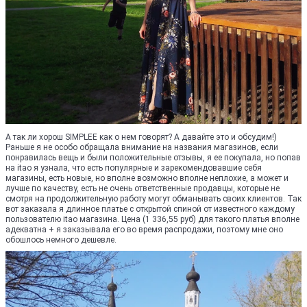
А так ли хорош SIMPLEE как о нем говорят? А давайте это и обсудим!)
Раньше я не особо обращала внимание на названия магазинов, если
понравилась вещь и были положительные отзывы, я ее покупала, но попав
на itao я узнала, что есть популярные и зарекомендовавшие себя
магазины, есть новые, но вполне возможно вполне неплохие, а может и
лучше по качеству, есть не очень ответственные продавцы, которые не
смотря на продолжительную работу могут обманывать своих клиентов. Так
вот заказала я длинное платье с открытой спиной от известного каждому
пользователю itao магазина. Цена (1 336,55 руб) для такого платья вполне
адекватна + я заказывала его во время распродажи, поэтому мне оно
обошлось немного дешевле.