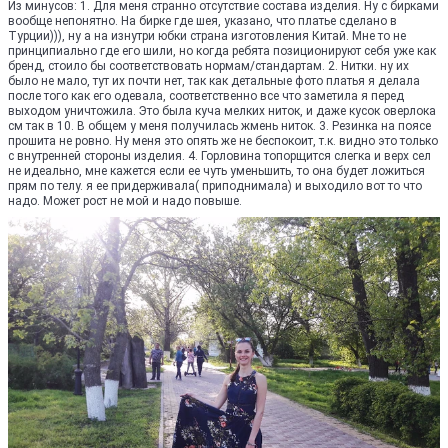
Из минусов: 1. Для меня странно отсутствие состава изделия. Ну с бирками
вообще непонятно. На бирке где шея, указано, что платье сделано в
Турции))), ну а на изнутри юбки страна изготовления Китай. Мне то не
принципиально где его шили, но когда ребята позиционируют себя уже как
бренд, стоило бы соответствовать нормам/стандартам. 2. Нитки. ну их
было не мало, тут их почти нет, так как детальные фото платья я делала
после того как его одевала, соответственно все что заметила я перед
выходом уничтожила. Это была куча мелких ниток, и даже кусок оверлока
см так в 10. В общем у меня получилась жмень ниток. 3. Резинка на поясе
прошита не ровно. Ну меня это опять же не беспокоит, т.к. видно это только
с внутренней стороны изделия. 4. Горловина топорщится слегка и верх сел
не идеально, мне кажется если ее чуть уменьшить, то она будет ложиться
прям по телу. я ее придерживала( приподнимала) и выходило вот то что
надо. Может рост не мой и надо повыше.