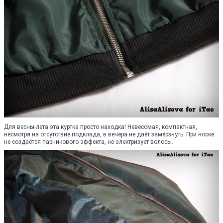
Для весны-лета эта куртка просто находка! Невесомая, компактная,
несмотря на отсутствие подклада, в вечера не даёт замёрзнуть. При носке
не создаётся парникового эффекта, не электризует волосы.