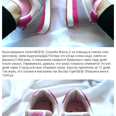
Кроссовушки в стиле NB😍😍 Спасибо #taisa_ti за помощь в поиске этих
кроссовок, прям выручила🤗🤗 Потому что когда очень надо, найти не
реально🙄 Магазин, к сожалению закрылся буквально через пару дней
после заказа. Переживала, думала, что заказ попросту отменится. Но нет,
дней через 5 прод всё-таки отправил заказ. Кроссы прилетели за 12 дней.
Так жаль, что ссылки и магазины так быстро горят😪😪 Обошлись мне в
1500 рэ.