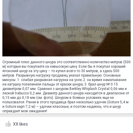
Огромный плюс данного шнура это соответственно количество метров (500
м) которые вы покупаете за невысокую цену. Если бы я покупал хороший
японский шнур за эту цену – то купил всего то 30 метров, а здесь 500
метров. Разрывную нагрузку продавец указал правильную. Основные
минусы: 1. слабая разрывная нагрузка на узле; 2. за время наматывания
на катушку позеленели пальцы от краски шнура; 3. брал шнур № 0.15
диаметром 0,07 мм. Cравнил с шнуром Berkley Whiplash Crystal 0,06 мм и
леской trabucco 0,2 мм. Диаметр данного шнура находится в диапазоне от
0,15 мм до 0,18 мм (см. фото). Шнуром в боевых условиях еще не
пользовался. Ранее в этого продавца брал несколько удочек (Goture 5,4 м
и Goture карп 7,2 м) – удочки классные, и поэтом надеюсь, что и шнур
оправдает мои ожидания!
XX likes