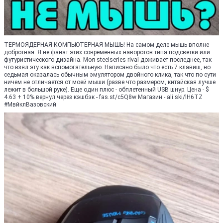
ТЕРМОЯДЕРНАЯ КОМПЬЮТЕРНАЯ МЫШЬ! На самом деле мышь вполне
добротная. Я не фанат этих современных наворотов типа подсветки или
футуристического дизайна. Моя steelseries rival доживает последнее, так
что взял эту как вспомогательную. Написано было что есть 7 клавиш, но
седьмая оказалась обычным эмулятором двойного клика, так что по сути
ничем не отличается от моей мыши (разве что размером, китайская лучше
лежит в большой руке). Еще один плюс - обплетенный USB шнур. Цена - $
4.63 + 10% вернул через кэшбэк - fas.st/c5Q8w Магазин - ali.ski/lH6TZ
#МвйклВазовский