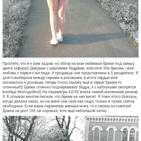
Простите, что я к вам задом, но обзор на мои любимые брюки под замшу
цвета зефира)) Девушки с широкими бёдрами, welcome! Эти брючки - моя
любовь с первого взгляда. У продавца они представлены в 5 расцветках. Я
долго выбирала между серыми и розовыми, в итоге сердце моё
склонилось к розовым, теперь точно закажу ещё и серые! Брюки-то
отличные!)) Брюки отлично подчёркивают бёдра, а с каблуками смотрятся
вообще бесподобно)) На параметры 62/92 взяла самый маленький размер
S. В отзывах многие писали, что брюки на них висят. Я тоже этого боялась,
когда делала заказ, но на меня они сели как надо, только в талии слегка
свободные. Если ваши параметры меньше моих, то к заказу не советую!
Длина на рост 165 см хорошая, есть еще небольшой запас.