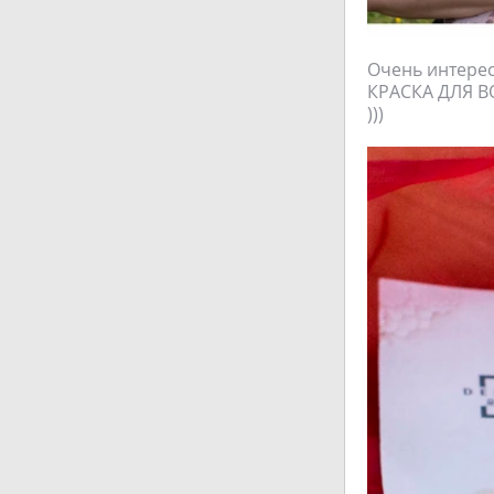
Очень интере
КРАСКА ДЛЯ ВОЛ
)))