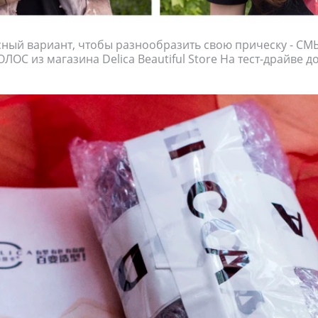
сный вариант, чтобы разнообразить свою прическу - С
ОС из магазина Delica Beautiful Store На тест-драйве д