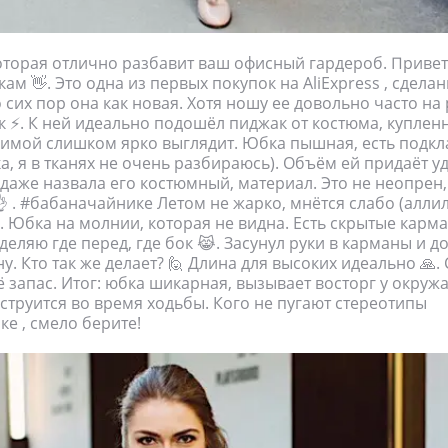
оторая отлично разбавит ваш офисный гардероб. Привет
м 👋. Это одна из первых покупок на AliExpress , сдела
о сих пор она как новая. Хотя ношу ее довольно часто на 
 ⚡️. К ней идеально подошёл пиджак от костюма, купленн
зимой слишком ярко выглядит. Юбка пышная, есть подкл
ка, я в тканях не очень разбираюсь). Объём ей придаёт 
ы даже назвала его костюмный, материал. Это не неопрен,
 . #бабаначайнике Летом не жарко, мнётся слабо (аллилу
о. Юбка на молнии, которая не видна. Есть скрытые карм
еляю где перед, где бок 😹. Засунул руки в карманы и д
у. Кто так же делает? 🙋 Длина для высоких идеально 🙏.
ё запас. Итог: юбка шикарная, вызывает восторг у окру
 струится во время ходьбы. Кого не пугают стереотипы
е , смело берите!