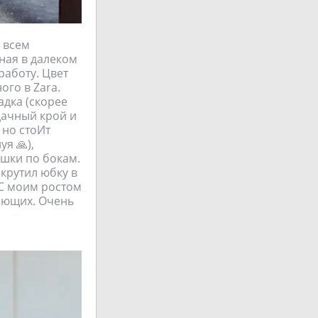
 всем
нная в далеком
работу. Цвет
ого в Zara.
адка (скорее
удачный крой и
 но стоИт
я 🙏),
ашки по бокам.
окрутил юбку в
 С моим ростом
жающих. Очень