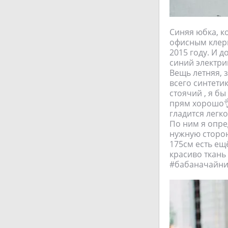
Синяя юбка, к
офисным клерка
2015 году. И д
синий электрик
Вещь летняя, 
всего синтети
стоячий , я б
прям хорошо👌
гладится легк
По ним я опред
нужную сторон
175см есть ещ
красиво ткань
#бабаначайник