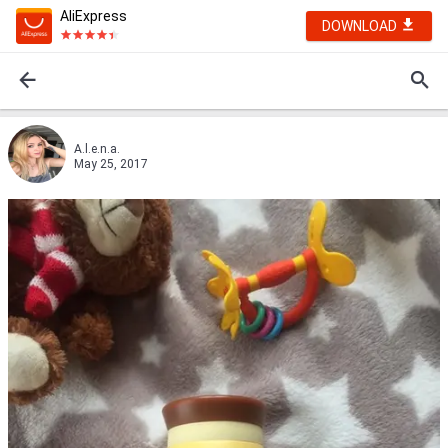
AliExpress
DOWNLOAD
A.l.e.n.a.
May 25, 2017