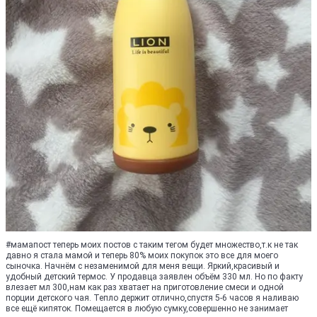
#мамапост теперь моих постов с таким тегом будет множество,т.к не так
давно я стала мамой и теперь 80% моих покупок это все для моего
сыночка. Начнём с незаменимой для меня вещи. Яркий,красивый и
удобный детский термос. У продавца заявлен объём 330 мл. Но по факту
влезает мл 300,нам как раз хватает на приготовление смеси и одной
порции детского чая. Тепло держит отлично,спустя 5-6 часов я наливаю
все ещё кипяток. Помещается в любую сумку,совершенно не занимает