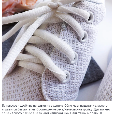
Из плюсов - удобные петельки на заднике. Облегчает надевание, можно
справится без лопатки. Соотношение цена/качество на тройку. Думаю, что
1600 - дорого. 1000-1100 ру - вот неплохая цена для такой модели. В