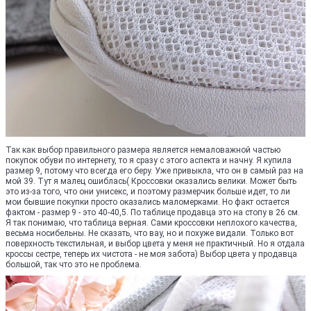
Так как выбор правильного размера является немаловажной частью
покупок обуви по интернету, то я сразу с этого аспекта и начну. Я купила
размер 9, потому что всегда его беру. Уже привыкла, что он в самый раз на
мой 39. Тут я малец ошиблась( Кроссовки оказались велики. Может быть
это из-за того, что они унисекс, и поэтому размерчик больше идет, то ли
мои бывшие покупки просто оказались маломерками. Но факт остается
фактом - размер 9 - это 40-40,5. По таблице продавца это на стопу в 26 см.
Я так понимаю, что таблица верная. Сами кроссовки неплохого качества,
весьма носибельны. Не сказать, что вау, но и похуже видали. Только вот
поверхность текстильная, и выбор цвета у меня не практичный. Но я отдала
кроссы сестре, теперь их чистота - не моя забота) Выбор цвета у продавца
большой, так что это не проблема.