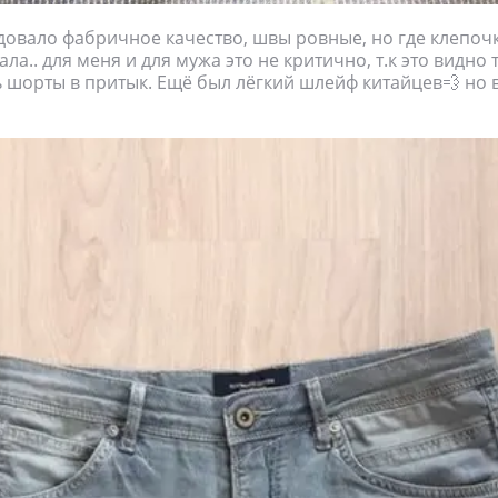
овало фабричное качество, швы ровные, но где клепочк
ала.. для меня и для мужа это не критично, т.к это видно 
 шорты в притык. Ещё был лёгкий шлейф китайцев💨 но 