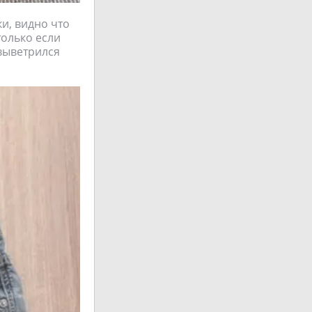
и, видно что
только если
выветрился