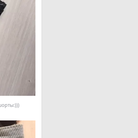
орты:)))