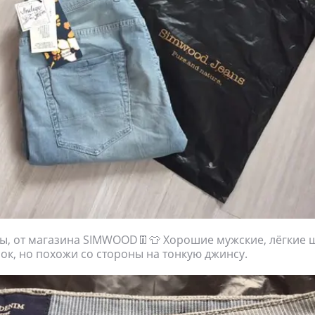
, от магазина SIMWOOD👖👕 Хорошие мужские, лёгкие ш
ок, но похожи со стороны на тонкую джинсу.