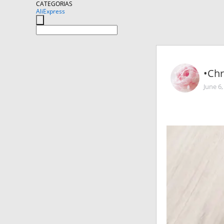
CATEGORIAS
AliExpress
•Chr
June 6,