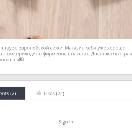
тствует, европейской сетки. Магазин себя уже хорошо
л, все приходит в фирменных пакетах. Доставка быстрая
новаться🛍
nts (
2
)
Likes (
22
)
Sign In