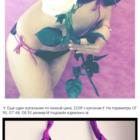
👙 Ещё один купальник по низкой цене, 223₽ с купоном👙 На параметры ОГ
90, ОТ 68, ОБ 92 размер М подошёл идеально 🎀