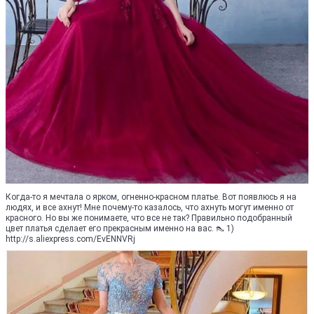
Когда-то я мечтала о ярком, огненно-красном платье. Вот появлюсь я на
людях, и все ахнут! Мне почему-то казалось, что ахнуть могут именно от
красного. Но вы же понимаете, что все не так? Правильно подобранный
цвет платья сделает его прекрасным именно на вас. 👠 1)
http://s.aliexpress.com/EvENNVRj