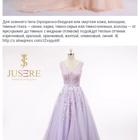
Для осеннего типа (прозрачно-бледная или смуглая кожа, веснушки,
темные глаза — синие, карие, темно-серые или темно-зеленые, волосы — от
ярко-рыжих до темных с медным отливом) подойдут теплые оттенки:
коричневый, красный, оранжевый, желтый, оливковый, синий. 4)
http://s.aliexpress.com/IZvqqu6R