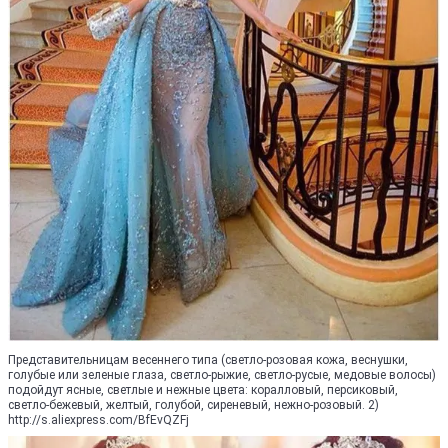
Представительницам весеннего типа (светло-розовая кожа, веснушки,
голубые или зеленые глаза, светло-рыжие, светло-русые, медовые волосы)
подойдут ясные, светлые и нежные цвета: коралловый, персиковый,
светло-бежевый, желтый, голубой, сиреневый, нежно-розовый. 2)
http://s.aliexpress.com/BfEvQZFj