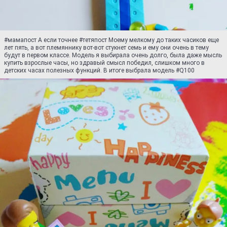
#мамапост А если точнее #тетяпост Моему мелкому до таких часиков еще
лет пять, а вот племяннику вот-вот стукнет семь и ему они очень в тему
будут в первом классе. Модель я выбирала очень долго, была даже мысль
купить взрослые часы, но здравый смысл победил, слишком много в
детских часах полезных функций. В итоге выбрала модель #Q100