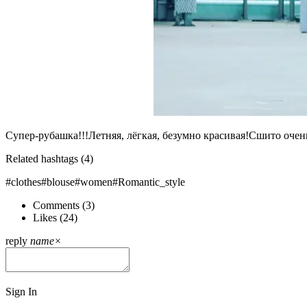
Супер-рубашка!!!Летняя, лёгкая, безумно красивая!Сшито очен
Related hashtags (
4
)
#clothes
#blouse
#women
#Romantic_style
Comments (
3
)
Likes (
24
)
reply
name
×
Sign In