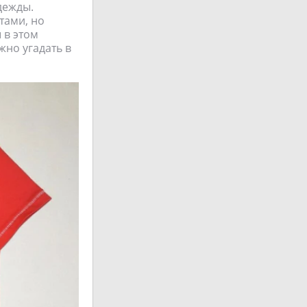
дежды.
тами, но
 в этом
жно угадать в