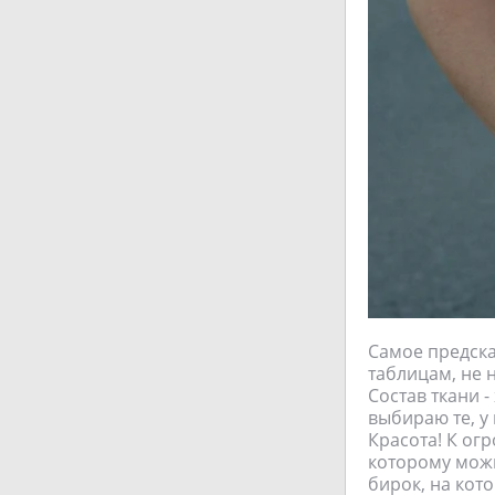
Самое предска
таблицам, не 
Состав ткани -
выбираю те, у
Красота! К ог
которому можн
бирок, на кот