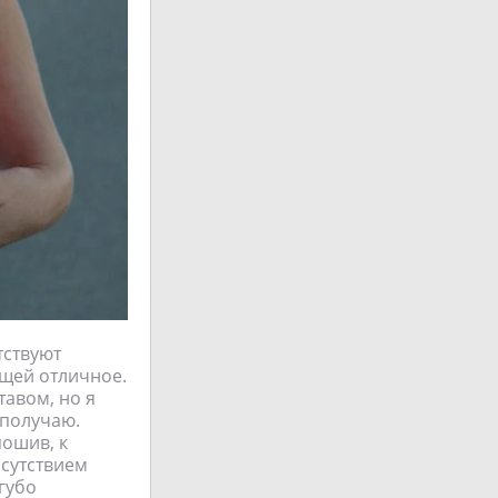
тствуют
ещей отличное.
тавом, но я
 получаю.
пошив, к
исутствием
губо