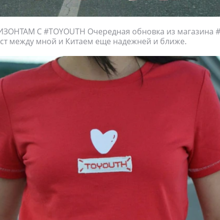
ЗОНТАМ С #TOYOUTH Очередная обновка из магазина
т между мной и Китаем еще надежней и ближе.