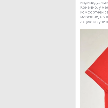
индивидуально
Конечно, у ме
комфортней се
магазине, но в
акцию и купит