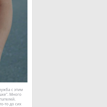
ружба с этим
шке". Много
пателей.
о-то до сих