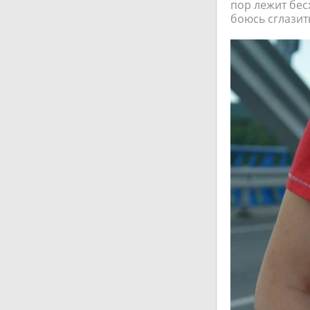
пор лежит бес
боюсь сглазить