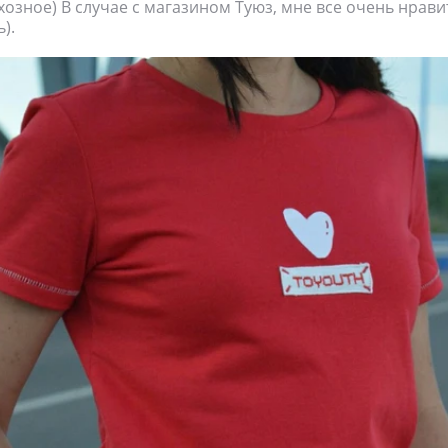
хозное) В случае с магазином Туюз, мне все очень нрави
).