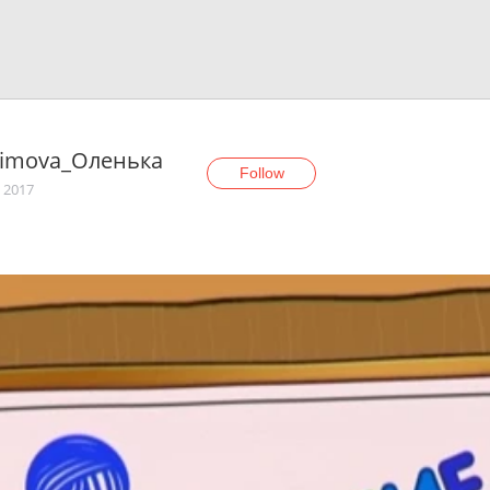
simova_Оленька
Follow
, 2017