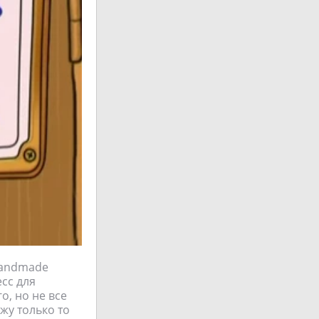
Handmade
есс для
о, но не все
жу только то