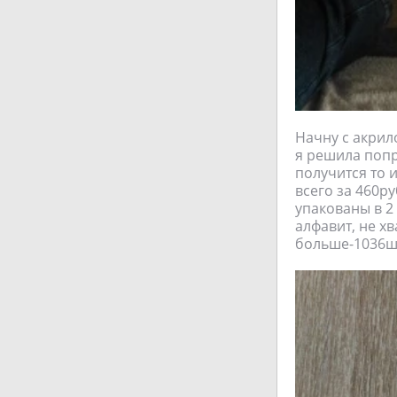
Начну с акрил
я решила попр
получится то 
всего за 460р
упакованы в 2
алфавит, не хв
больше-1036ш