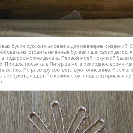
овых бусин русского алфавита для ювелирных изделий. С
обовать изготовить именные булавки для своих деток. А
и в подарок можно делать. Первой моей покупкой были 
уб. Пришла посылка в Питер за мега рекордное время-7д
 пакетика. По размеру соответствуют описанию. К сожал
атает букв (ц,ч,щ,ъ). По количеству продавец прислал чу
т.