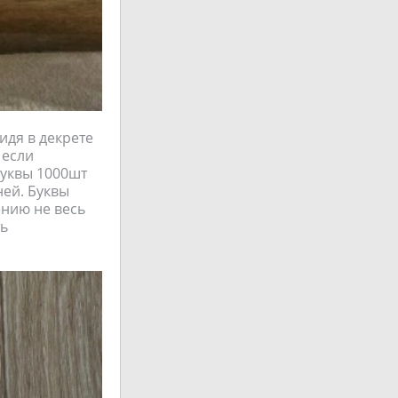
идя в декрете
 если
буквы 1000шт
ней. Буквы
ению не весь
ть