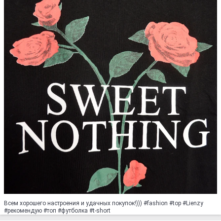
Всем хорошего настроения и удачных покупок!))) #fashion #top #Lienzy
#рекомендую #топ #футболка #t-short