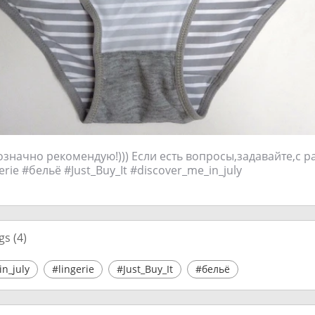
означно рекомендую!))) Если есть вопросы,задавайте,с 
gerie #бельё #Just_Buy_It #discover_me_in_july
gs (
4
)
n_july
#lingerie
#Just_Buy_It
#бельё