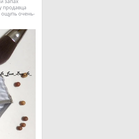
й запах
 у продавца
а ощупь очень-