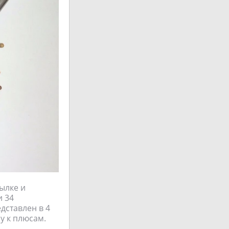
сылке и
и 34
дставлен в 4
у к плюсам.