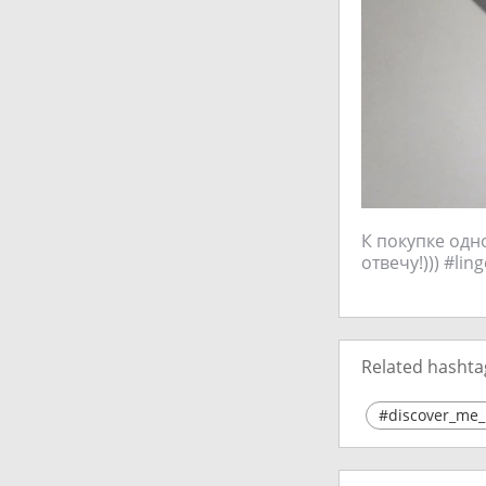
К покупке одн
отвечу!))) #lin
Related hashta
#discover_me_i