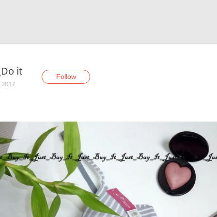
_Do it
Follow
, 2017