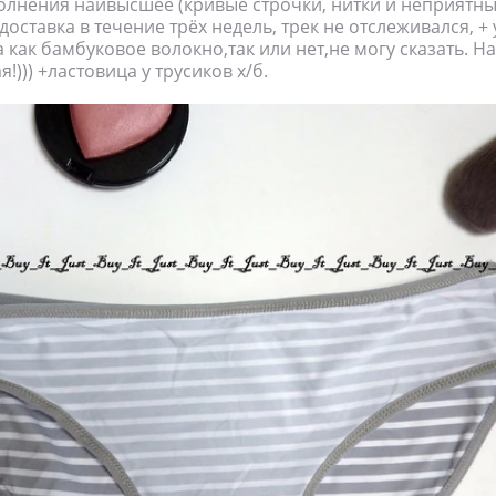
олнения наивысшее (кривые строчки, нитки и неприятны
+доставка в течение трёх недель, трек не отслеживался, +
а как бамбуковое волокно,так или нет,не могу сказать. Н
!))) +ластовица у трусиков х/б.