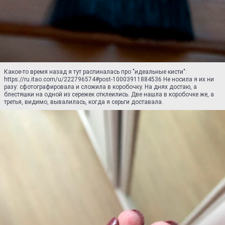
Какое-то время назад я тут распиналась про "идеальные кисти":
https://ru.itao.com/u/222796574#post-10003911884536 Не носила я их ни
разу: сфотографировала и сложила в коробочку. На днях достаю, а
блестяшки на одной из сережек отклеились. Две нашла в коробочке же, а
третья, видимо, вывалилась, когда я серьги доставала.