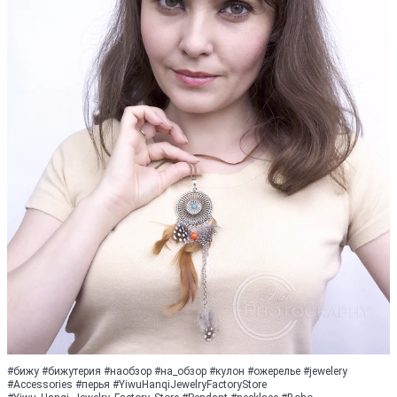
#бижу #бижутерия #наобзор #на_обзор #кулон #ожерелье #jewelery
#Accessories #перья #YiwuHanqiJewelryFactoryStore