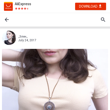
AliExpress
DOWNLOAD
_Элен_
July 24, 2017