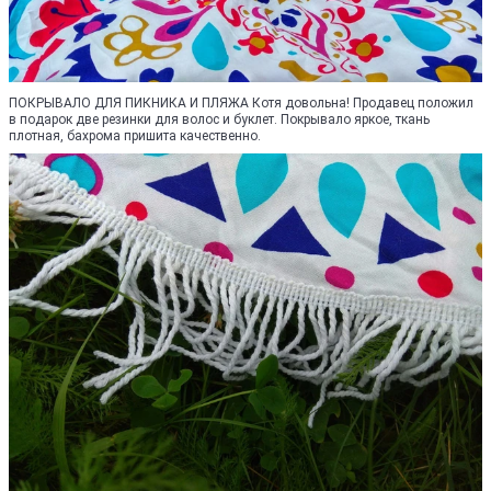
ПОКРЫВАЛО ДЛЯ ПИКНИКА И ПЛЯЖА Котя довольна! Продавец положил
в подарок две резинки для волос и буклет. Покрывало яркое, ткань
плотная, бахрома пришита качественно.