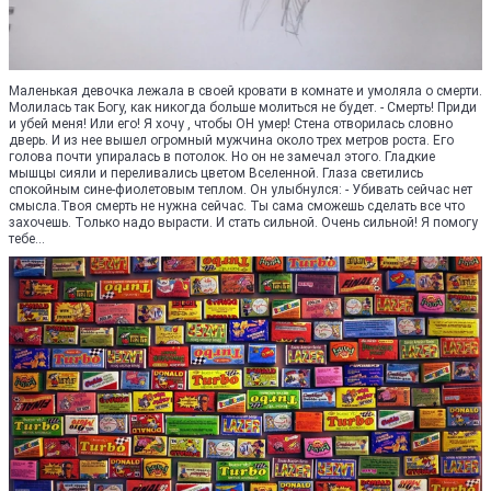
Маленькая девочка лежала в своей кровати в комнате и умоляла о смерти.
Молилась так Богу, как никогда больше молиться не будет. - Смерть! Приди
и убей меня! Или его! Я хочу , чтобы ОН умер! Стена отворилась словно
дверь. И из нее вышел огромный мужчина около трех метров роста. Его
голова почти упиралась в потолок. Но он не замечал этого. Гладкие
мышцы сияли и переливались цветом Вселенной. Глаза светились
спокойным сине-фиолетовым теплом. Он улыбнулся: - Убивать сейчас нет
смысла.Твоя смерть не нужна сейчас. Ты сама сможешь сделать все что
захочешь. Только надо вырасти. И стать сильной. Очень сильной! Я помогу
тебе...