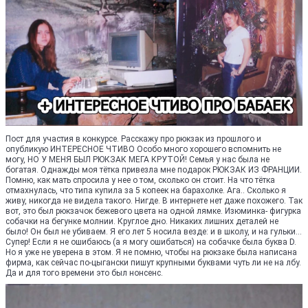
Пост для участия в конкурсе. Расскажу про рюкзак из прошлого и
опубликую ИНТЕРЕСНОЕ ЧТИВО Особо много хорошего вспомнить не
могу, НО У МЕНЯ БЫЛ РЮКЗАК МЕГА КРУТОЙ! Семья у нас была не
богатая. Однажды моя тётка привезла мне подарок РЮКЗАК ИЗ ФРАНЦИИ.
Помню, как мать спросила у нее о том, сколько он стоит. На что тётка
отмахнулась, что типа купила за 5 копеек на барахолке. Ага.. Сколько я
живу, никогда не видела такого. Нигде. В интернете нет даже похожего. Так
вот, это был рюкзачок бежевого цвета на одной лямке. Изюминка- фигурка
собачки на бегунке молнии. Круглое дно. Никаких лишних деталей не
было! Он был не убиваем. Я его лет 5 носила везде: и в школу, и на гульки...
Супер! Если я не ошибаюсь (а я могу ошибаться) на собачке была буква D.
Но я уже не уверена в этом. Я не помню, чтобы на рюкзаке была написана
фирма, как сейчас по-цыгански пишут крупными буквами чуть ли не на лбу.
Да и для того времени это был нонсенс.