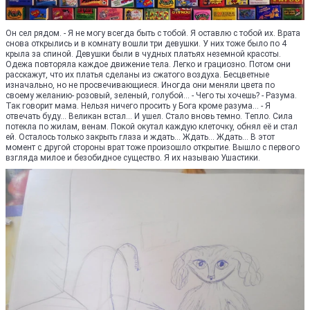
Он сел рядом. - Я не могу всегда быть с тобой. Я оставлю с тобой их. Врата
снова открылись и в комнату вошли три девушки. У них тоже было по 4
крыла за спиной. Девушки были в чудных платьях неземной красоты.
Одежа повторяла каждое движение тела. Легко и грациозно. Потом они
расскажут, что их платья сделаны из сжатого воздуха. Бесцветные
изначально, но не просвечивающиеся. Иногда они меняли цвета по
своему желанию- розовый, зеленый, голубой... - Чего ты хочешь? - Разума.
Так говорит мама. Нельзя ничего просить у Бога кроме разума... - Я
отвечать буду... Великан встал... И ушел. Стало вновь темно. Тепло. Сила
потекла по жилам, венам. Покой окутал каждую клеточку, обнял её и стал
ей. Осталось только закрыть глаза и ждать... Ждать... Ждать... В этот
момент с другой стороны врат тоже произошло открытие. Вышло с первого
взгляда милое и безобидное существо. Я их называю Ушастики.