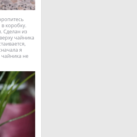
Торопитесь
 в коробку.
. Сделан из
 верху чайника
стаивается,
сначала я
р чайника не