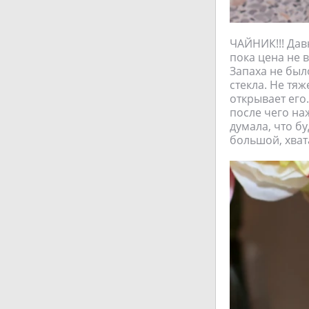
ЧАЙНИК!!! Давн
пока цена не 
Запаха не был
стекла. Не тя
открывает его
после чего на
думала, что бу
большой, хват