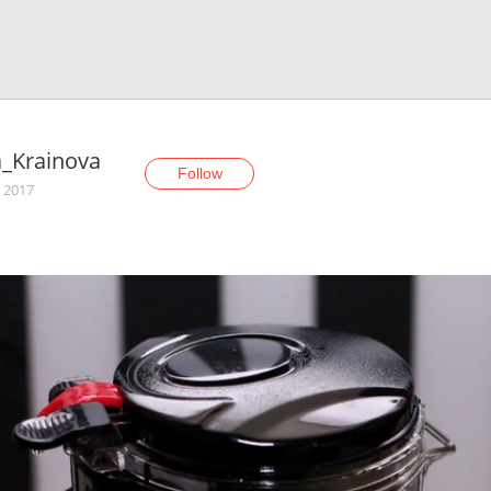
_Krainova
Follow
, 2017