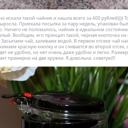
о искала такой чайник и нашла всего за 600 рублей)))) 
выросла. Приехала посылка за пару недель, упакован был
о. Ничего не поломалось, чайник в идеальном состоянии
желый. Вообщем, его принцип такой, черная кнопочка на
. Засыпаем чай, заливаем водой. В первом отсеке чай на
жимаем красную кнопку и он сливается во второй отсек, 
дет не удобно, но нет очень даже удобно и легко. Разме
ает примерно на две кружки. Я довольна. советую!!!