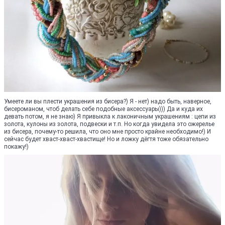
Умеете ли вы плести украшения из бисера?) Я - нет) надо быть, наверное,
бисероманом, чтоб делать себе подобные аксессуары))) Да и куда их
девать потом, я не знаю) Я привыкла к лаконичным украшениям : цепи из
золота, кулоны из золота, подвески и т.п. Но когда увидела это ожерелье
из бисера, почему-то решила, что оно мне просто крайне необходимо!) И
сейчас будет хваст-хваст-хвастище! Но и ложку дёгтя тоже обязательно
покажу!)